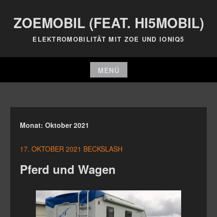
Zum
ZOEMOBIL (FEAT. HI5MOBIL)
Inhalt
springen
ELEKTROMOBILITÄT MIT ZOE UND IONIQ5
MENÜ
Zum
Inhalt
springen
Monat:
Oktober 2021
17. OKTOBER 2021
BECKSLASH
Pferd und Wagen