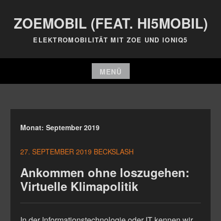
Zum
ZOEMOBIL (FEAT. HI5MOBIL)
Inhalt
springen
ELEKTROMOBILITÄT MIT ZOE UND IONIQ5
MENÜ
Zum
Inhalt
springen
Monat:
September 2019
27. SEPTEMBER 2019
BECKSLASH
Ankommen ohne loszugehen:
Virtuelle Klimapolitik
In der Informationstechnologie oder IT kennen wir